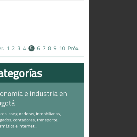
r.
1
2
3
4
5
6
7
8
9
10
Próx.
ategorías
onomía e industria en
ogotá
cos, aseguradoras, inmobiliarias,
gados, contadores, transporte,
ormática e Internet...