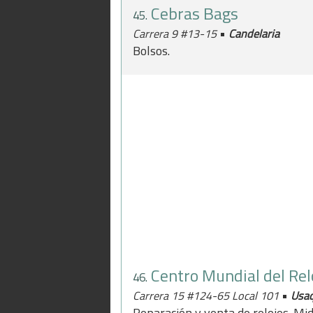
Cebras Bags
45.
•
Carrera 9 #13-15
Candelaria
Bolsos.
Centro Mundial del Rel
46.
•
Carrera 15 #124-65 Local 101
Usa
Reparación y venta de relojes. Mi