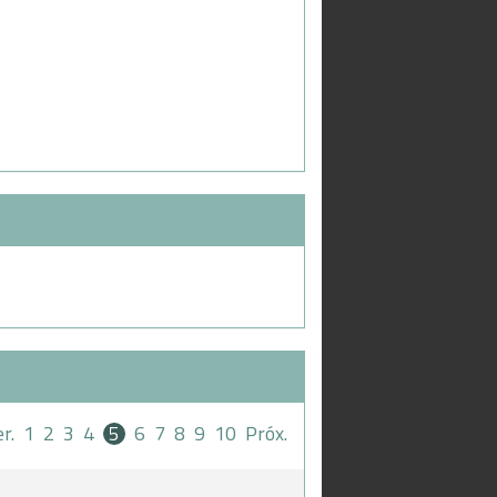
r.
1
2
3
4
5
6
7
8
9
10
Próx.