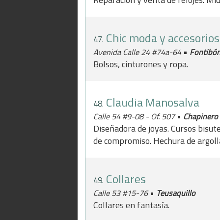
Chic moda y accesorios
47.
•
Avenida Calle 24 #74a-64
Fontibó
Bolsos, cinturones y ropa.
Claudia Manosalva
48.
•
Calle 54 #9-08 - Of. 507
Chapinero
Diseñadora de joyas. Cursos bisute
de compromiso. Hechura de argoll
Collares
49.
•
Calle 53 #15-76
Teusaquillo
Collares en fantasía.