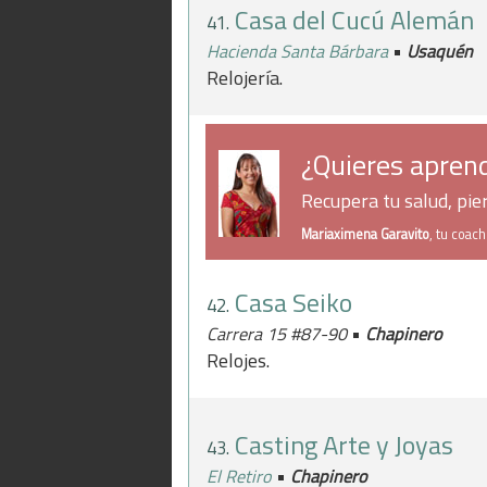
Casa del Cucú Alemán
41.
•
Hacienda Santa Bárbara
Usaquén
Relojería.
¿Quieres aprend
Recupera tu salud, pi
Mariaximena Garavito
, tu coac
Casa Seiko
42.
•
Carrera 15 #87-90
Chapinero
Relojes.
Casting Arte y Joyas
43.
•
El Retiro
Chapinero