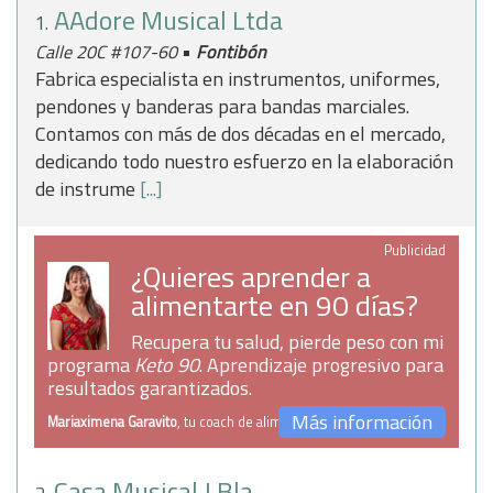
AAdore Musical Ltda
1.
•
Calle 20C #107-60
Fontibón
Fabrica especialista en instrumentos, uniformes,
pendones y banderas para bandas marciales.
Contamos con más de dos décadas en el mercado,
dedicando todo nuestro esfuerzo en la elaboración
de instrume
[...]
Publicidad
¿Quieres aprender a
alimentarte en 90 días?
Recupera tu salud, pierde peso con mi
programa
Keto 90
. Aprendizaje progresivo para
resultados garantizados.
Más información
Mariaximena Garavito
, tu coach de alimentación
Casa Musical J Blanco