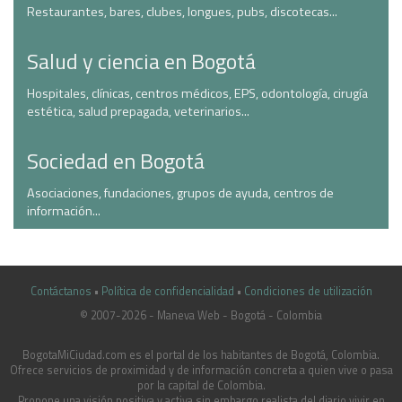
Restaurantes, bares, clubes, longues, pubs, discotecas...
Salud y ciencia en Bogotá
Hospitales, clínicas, centros médicos, EPS, odontología, cirugía
estética, salud prepagada, veterinarios...
Sociedad en Bogotá
Asociaciones, fundaciones, grupos de ayuda, centros de
información...
Contáctanos
•
Política de confidencialidad
•
Condiciones de utilización
© 2007-2026 - Maneva Web - Bogotá - Colombia
casinoluck.ca
BogotaMiCiudad.com es el portal de los habitantes de Bogotá, Colombia.
Ofrece servicios de proximidad y de información concreta a quien vive o pasa
por la capital de Colombia.
Propone una visión positiva y activa sin embargo realista del diario vivir en