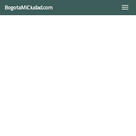
BogotaMiCiudad.com
Togg
navi