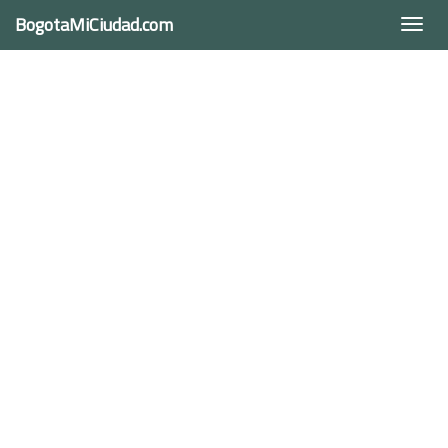
BogotaMiCiudad.com
Togg
navi