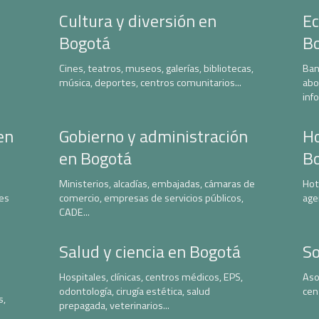
Cultura y diversión en
Ec
Bogotá
B
Cines, teatros, museos, galerías, bibliotecas,
Ban
música, deportes, centros comunitarios...
abo
inf
en
Gobierno y administración
Ho
en Bogotá
B
Ministerios, alcadías, embajadas, cámaras de
Hot
nes
comercio, empresas de servicios públicos,
age
CADE...
Salud y ciencia en Bogotá
So
Hospitales, clínicas, centros médicos, EPS,
Aso
odontología, cirugía estética, salud
cen
s,
prepagada, veterinarios...