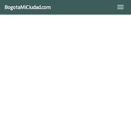
BogotaMiCiudad.com
Togg
navi