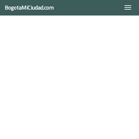
BogotaMiCiudad.com
Togg
navi