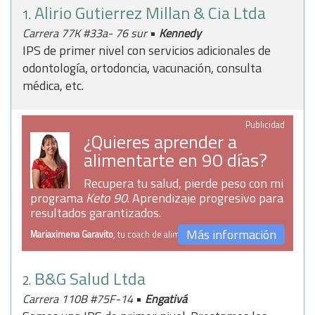
Alirio Gutierrez Millan & Cia Ltda
1.
•
Carrera 77K #33a- 76 sur
Kennedy
IPS de primer nivel con servicios adicionales de
odontología, ortodoncia, vacunación, consulta
médica, etc.
Publicidad
¿Quieres aprender a
alimentarte en 90 días?
Recupera tu salud, pierde peso con mi
programa
Keto 90
. Aprendizaje progresivo para
resultados garantizados.
Más información
Mariaximena Garavito
, tu coach de alimentación
B&G Salud Ltda
2.
•
Carrera 110B #75F-14
Engativá