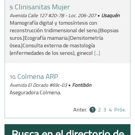
Clinisanitas Mujer
9.
•
Avenida Calle 127 #20-78 - Loc. 206-207
Usaquén
Mamografía digital y tomosíntesis con
reconstrucción tridimensional del seno.|Biopsias
suros.|Ecografía mamaria.|Densitometría
ósea.|Consulta externa de mastología
(enfermedades de los senos), ginecol
[...]
Colmena ARP
10.
•
Avenida El Dorado #69c-03
Fontibón
Aseguradora Colmena.
Anter.
1
2
3
4
Próx.
Busca en el directorio de