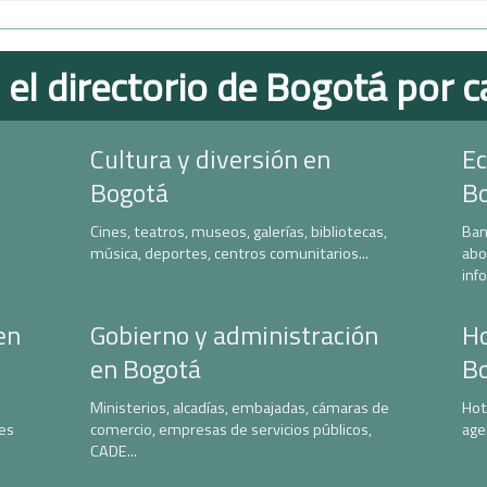
 el directorio de Bogotá por c
Cultura y diversión en
Ec
Bogotá
B
Cines, teatros, museos, galerías, bibliotecas,
Ban
música, deportes, centros comunitarios...
abo
inf
en
Gobierno y administración
Ho
en Bogotá
B
Ministerios, alcadías, embajadas, cámaras de
Hot
nes
comercio, empresas de servicios públicos,
age
CADE...