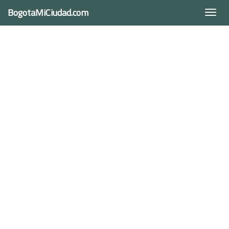
BogotaMiCiudad.com
Togg
navi