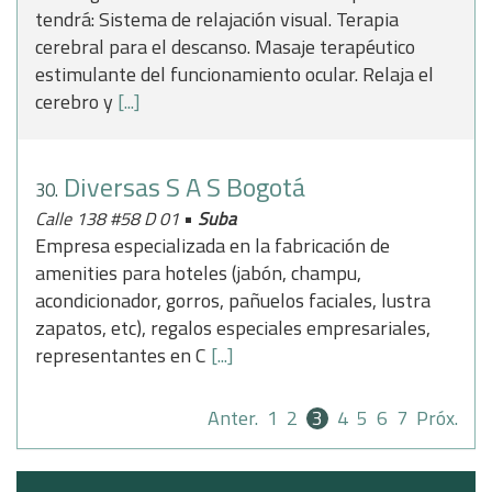
tendrá: Sistema de relajación visual. Terapia
cerebral para el descanso. Masaje terapéutico
estimulante del funcionamiento ocular. Relaja el
cerebro y
[...]
Diversas S A S Bogotá
30.
•
Calle 138 #58 D 01
Suba
Empresa especializada en la fabricación de
amenities para hoteles (jabón, champu,
acondicionador, gorros, pañuelos faciales, lustra
zapatos, etc), regalos especiales empresariales,
representantes en C
[...]
Anter.
1
2
3
4
5
6
7
Próx.