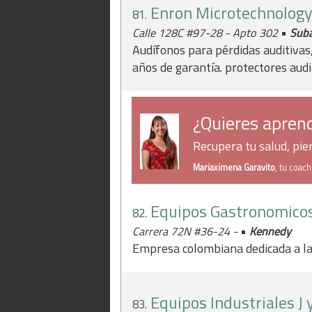
Enron Microtechnolog
81.
•
Calle 128C #97-28 - Apto 302
Sub
Audífonos para pérdidas auditivas
años de garantía. protectores aud
¿Quieres aprend
Recupera tu salud, pi
Mariaximena Garavito
, tu coac
Equipos Gastronomico
82.
•
Carrera 72N #36-24 -
Kennedy
Empresa colombiana dedicada a la 
Equipos Industriales J 
83.