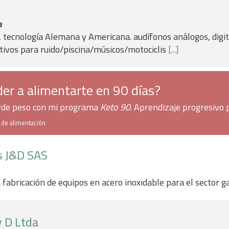
y
a
, tecnología Alemana y Americana. audífonos análogos, digi
itivos para ruido/piscina/músicos/motociclis
[...]
er a alimentarte en 90 días?
erde peso con mi programa
Keto 90
. Aprendizaje progresivo 
h de alimentación
s J&D SAS
fabricación de equipos en acero inoxidable para el sector g
y D Ltda