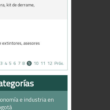
ra, kit de derrame,
e extintores, asesores
3
4
5
6
7
8
9
10
11
12
Próx.
ategorías
onomía e industria en
ogotá