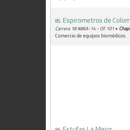
Espirometros de Colo
85.
•
Carrera 18 #86A-14 - Of. 101
Chap
Comercio de equipos biomédicos.
Estufas La Mejor
86.