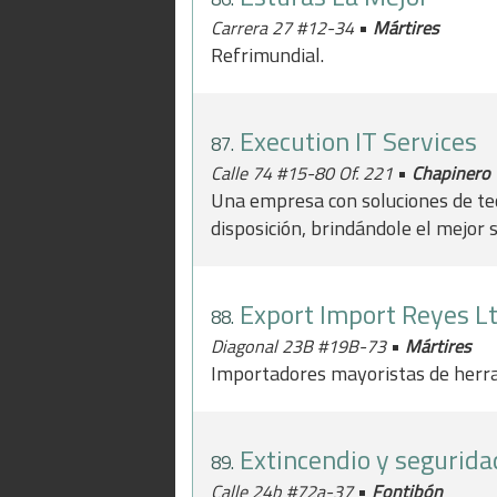
•
Carrera 27 #12-34
Mártires
Refrimundial.
Execution IT Services
87.
•
Calle 74 #15-80 Of. 221
Chapinero
Una empresa con soluciones de tec
disposición, brindándole el mejor s
Export Import Reyes L
88.
•
Diagonal 23B #19B-73
Mártires
Importadores mayoristas de herra
Extincendio y segurida
89.
•
Calle 24b #72a-37
Fontibón