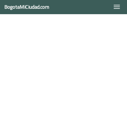
BogotaMiCiudad.com
Togg
navi