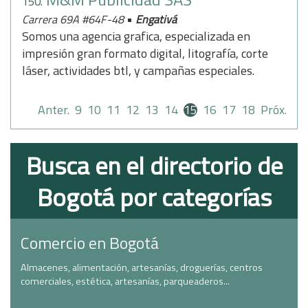
150.
•
Carrera 69A #64F-48
Engativá
Somos una agencia grafica, especializada en
impresión gran formato digital, litografía, corte
láser, actividades btl, y campañas especiales.
Anter.
9
10
11
12
13
14
15
16
17
18
Próx.
Busca en el directorio de
Bogotá por categorías
Comercio en Bogotá
Almacenes, alimentación, artesanías, droguerías, centros
comerciales, estética, artesanías, parqueaderos...