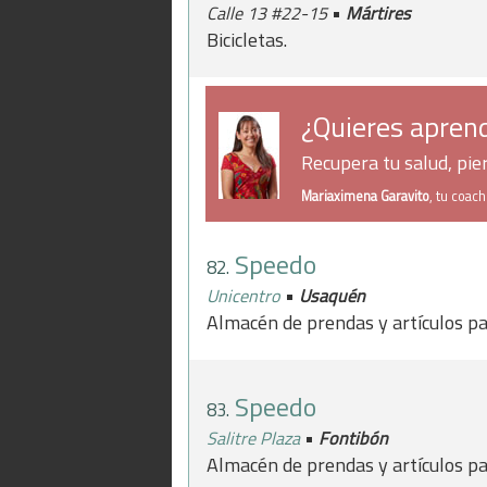
•
Calle 13 #22-15
Mártires
Bicicletas.
¿Quieres aprend
Recupera tu salud, pi
Mariaximena Garavito
, tu coac
Speedo
82.
•
Unicentro
Usaquén
Almacén de prendas y artículos pa
Speedo
83.
•
Salitre Plaza
Fontibón
Almacén de prendas y artículos pa