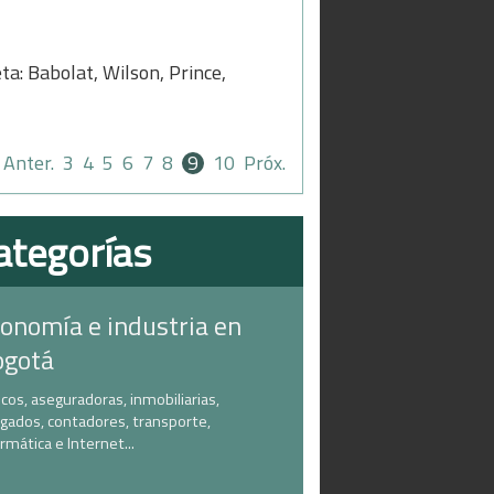
ta: Babolat, Wilson, Prince,
Anter.
3
4
5
6
7
8
9
10
Próx.
ategorías
onomía e industria en
ogotá
cos, aseguradoras, inmobiliarias,
gados, contadores, transporte,
ormática e Internet...