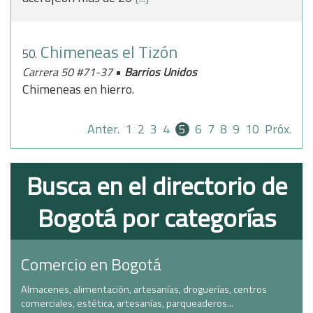
Chimeneas el Tizón
50.
•
Carrera 50 #71-37
Barrios Unidos
Chimeneas en hierro.
Anter.
1
2
3
4
5
6
7
8
9
10
Próx.
Busca en el directorio de
Bogotá por categorías
Comercio en Bogotá
Almacenes, alimentación, artesanías, droguerías, centros
comerciales, estética, artesanías, parqueaderos...