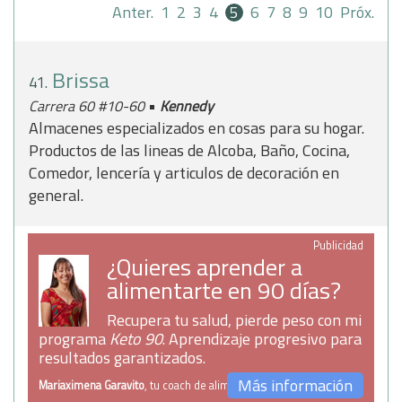
Anter.
1
2
3
4
5
6
7
8
9
10
Próx.
Brissa
41.
•
Carrera 60 #10-60
Kennedy
Almacenes especializados en cosas para su hogar.
Productos de las lineas de Alcoba, Baño, Cocina,
Comedor, lencería y articulos de decoración en
general.
Publicidad
¿Quieres aprender a
alimentarte en 90 días?
Recupera tu salud, pierde peso con mi
programa
Keto 90
. Aprendizaje progresivo para
resultados garantizados.
Más información
Mariaximena Garavito
, tu coach de alimentación