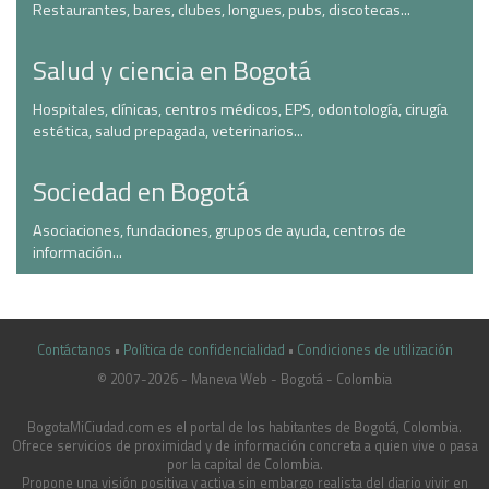
Restaurantes, bares, clubes, longues, pubs, discotecas...
Salud y ciencia en Bogotá
Hospitales, clínicas, centros médicos, EPS, odontología, cirugía
estética, salud prepagada, veterinarios...
Sociedad en Bogotá
Asociaciones, fundaciones, grupos de ayuda, centros de
información...
Contáctanos
•
Política de confidencialidad
•
Condiciones de utilización
© 2007-2026 - Maneva Web - Bogotá - Colombia
casinoluck.ca
BogotaMiCiudad.com es el portal de los habitantes de Bogotá, Colombia.
Ofrece servicios de proximidad y de información concreta a quien vive o pasa
por la capital de Colombia.
Propone una visión positiva y activa sin embargo realista del diario vivir en