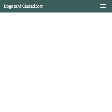
BogotaMiCiudad.com
Togg
navi