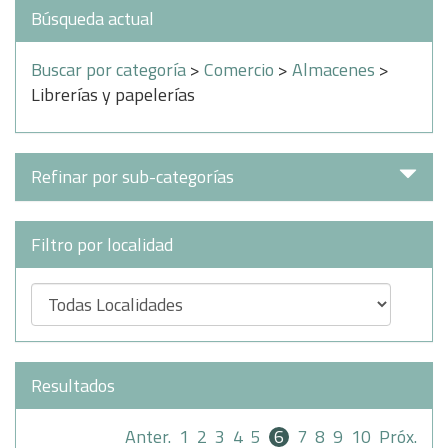
Búsqueda actual
Buscar por categoría
>
Comercio
>
Almacenes
>
Librerías y papelerías
Refinar por sub-categorías
Filtro por localidad
Resultados
Anter.
1
2
3
4
5
6
7
8
9
10
Próx.