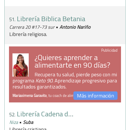
Librería Biblica Betania
51.
•
Carrera 20 #17-73 sur
Antonio Nariño
Librería religiosa.
Publicidad
¿Quieres aprender a
alimentarte en 90 días?
Recupera tu salud, pierde peso con mi
programa
Keto 90
. Aprendizaje progresivo para
resultados garantizados.
Más información
Mariaximena Garavito
, tu coach de alimentación
Librería Cadena del Amor
52.
•
Niza
Suba
Librería cristiana.