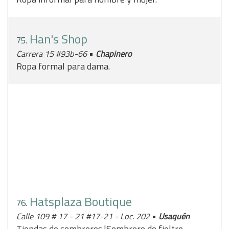
Han's Shop
75.
•
Carrera 15 #93b-66
Chapinero
Ropa formal para dama.
Hatsplaza Boutique
76.
•
Calle 109 # 17 - 21 #17-21 - Loc. 202
Usaquén
Tiendas de sombreros.|Sombrero de fieltro,