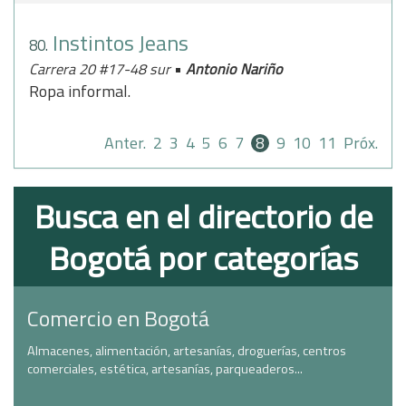
Instintos Jeans
80.
•
Carrera 20 #17-48 sur
Antonio Nariño
Ropa informal.
Anter.
2
3
4
5
6
7
8
9
10
11
Próx.
Busca en el directorio de
Bogotá por categorías
Comercio en Bogotá
Almacenes, alimentación, artesanías, droguerías, centros
comerciales, estética, artesanías, parqueaderos...