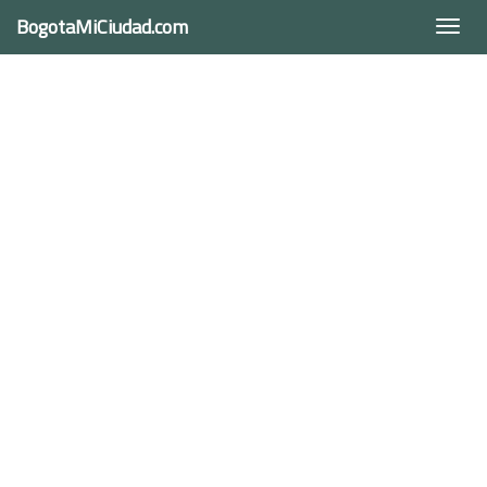
BogotaMiCiudad.com
Togg
navi