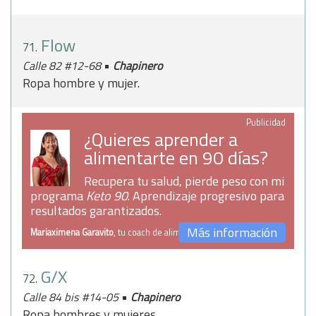
Flow
71.
•
Calle 82 #12-68
Chapinero
Ropa hombre y mujer.
Publicidad
¿Quieres aprender a
alimentarte en 90 días?
Recupera tu salud, pierde peso con mi
programa
Keto 90
. Aprendizaje progresivo para
resultados garantizados.
Más información
Mariaximena Garavito
, tu coach de alimentación
G/X
72.
•
Calle 84 bis #14-05
Chapinero
Ropa hombres y mujeres.