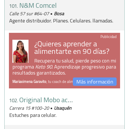
N&M Comcel
101.
•
Calle 57 sur #64-07
Bosa
Agente distribuidor. Planes. Celulares. llamadas.
Publicidad
¿Quieres aprender a
alimentarte en 90 días?
Recupera tu salud, pierde peso con mi
programa
Keto 90
. Aprendizaje progresivo para
resultados garantizados.
Más información
Mariaximena Garavito
, tu coach de alimentación
Original Mobo accesories
102.
•
Carrera 15 #100-20
Usaquén
Estuches para celular.