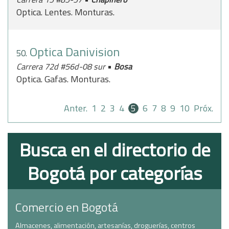
Optica. Lentes. Monturas.
Optica Danivision
50.
•
Carrera 72d #56d-08 sur
Bosa
Optica. Gafas. Monturas.
Anter.
1
2
3
4
5
6
7
8
9
10
Próx.
Busca en el directorio de
Bogotá por categorías
Comercio en Bogotá
Almacenes, alimentación, artesanías, droguerías, centros