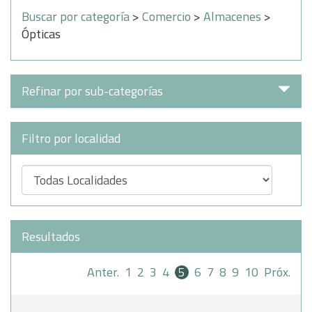
Buscar por categoría
>
Comercio
>
Almacenes
>
Ópticas
Refinar por sub-categorías
Filtro por localidad
Resultados
Anter.
1
2
3
4
5
6
7
8
9
10
Próx.