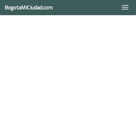
BogotaMiCiudad.com
Togg
navi