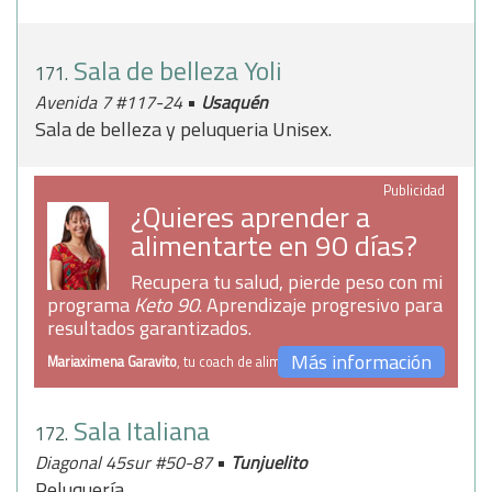
Sala de belleza Yoli
171.
•
Avenida 7 #117-24
Usaquén
Sala de belleza y peluqueria Unisex.
Publicidad
¿Quieres aprender a
alimentarte en 90 días?
Recupera tu salud, pierde peso con mi
programa
Keto 90
. Aprendizaje progresivo para
resultados garantizados.
Más información
Mariaximena Garavito
, tu coach de alimentación
Sala Italiana
172.
•
Diagonal 45sur #50-87
Tunjuelito
Peluquería.