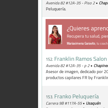
•
Avenida 82 #12A-35 - Piso 2
Chap
Peluquería.
¿Quieres aprend
Recupera tu salud, pi
Mariaximena Garavito
, tu coac
Franklin Ramos Salon
152.
•
Avenida 82 #12A-35 - p 2
Chapine
Asesor de imagen, dedicado por 20
productos capilares FR by Frankl
Franko Peluquería
153.
•
Carrera 9B #117A-55
Usaquén