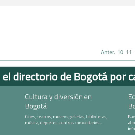
Anter.
10
11
 el directorio de Bogotá por c
Cultura y diversión en
Ec
Bogotá
B
Cines, teatros, museos, galerías, bibliotecas,
Ban
música, deportes, centros comunitarios...
abo
inf