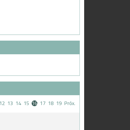
12
13
14
15
16
17
18
19
Próx.