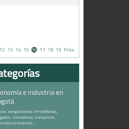
12
13
14
15
16
17
18
19
Próx.
ategorías
onomía e industria en
ogotá
cos, aseguradoras, inmobiliarias,
gados, contadores, transporte,
ormática e Internet...