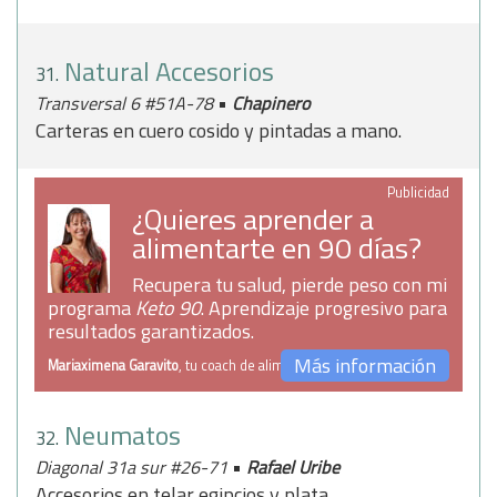
Natural Accesorios
31.
•
Transversal 6 #51A-78
Chapinero
Carteras en cuero cosido y pintadas a mano.
Publicidad
¿Quieres aprender a
alimentarte en 90 días?
Recupera tu salud, pierde peso con mi
programa
Keto 90
. Aprendizaje progresivo para
resultados garantizados.
Más información
Mariaximena Garavito
, tu coach de alimentación
Neumatos
32.
•
Diagonal 31a sur #26-71
Rafael Uribe
Accesorios en telar egipcios y plata.