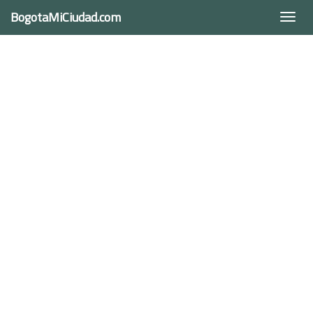
BogotaMiCiudad.com
Togg
navi