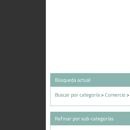
Búsqueda actual
Buscar por categoría
>
Comercio
>
Refinar por sub-categorías