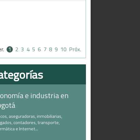
er.
1
2
3
4
5
6
7
8
9
10
Próx.
ategorías
onomía e industria en
ogotá
cos, aseguradoras, inmobiliarias,
gados, contadores, transporte,
ormática e Internet...