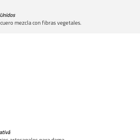
 Unidos
 cuero mezcla con fibras vegetales.
ativá
rios artesanales para dama.