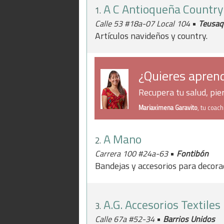
A C Antioqueña Country
1.
•
Calle 53 #18a-07 Local 104
Teusaqu
Artículos navideños y country.
¿Quieres aprend
Recupera tu salud, pi
Mariaximena Garavito
, tu coac
A Mano
2.
•
Carrera 100 #24a-63
Fontibón
Bandejas y accesorios para decorac
A.G. Accesorios Textiles
3.
•
Calle 67a #52-34
Barrios Unidos