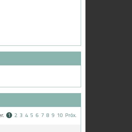
er.
1
2
3
4
5
6
7
8
9
10
Próx.