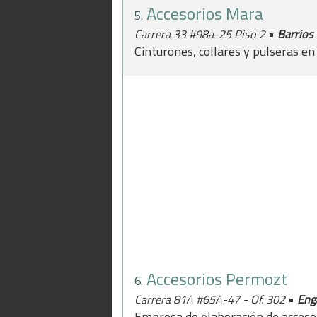
Accesorios Mara
5.
•
Carrera 33 #98a-25 Piso 2
Barrios
Cinturones, collares y pulseras en
Accesorios Permozt
6.
•
Carrera 81A #65A-47 - Of. 302
Eng
Empresa de elaboración de acceso