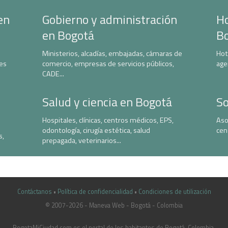
en
Gobierno y administración
Ho
en Bogotá
B
Ministerios, alcadías, embajadas, cámaras de
Hot
nes
comercio, empresas de servicios públicos,
age
CADE...
Salud y ciencia en Bogotá
So
Hospitales, clínicas, centros médicos, EPS,
Aso
odontología, cirugía estética, salud
cen
s,
prepagada, veterinarios...
Contáctanos
•
Política de confidencialidad
•
Condiciones de utilización
© 2007-2026 - Maneva Web - Bogotá - Colombia
casinoluck.ca
BogotaMiCiudad.com es el portal de los habitantes de Bogotá, Colombia.