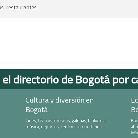
s, restaurantes.
 el directorio de Bogotá por c
Cultura y diversión en
Ec
Bogotá
B
Cines, teatros, museos, galerías, bibliotecas,
Ban
música, deportes, centros comunitarios...
abo
inf