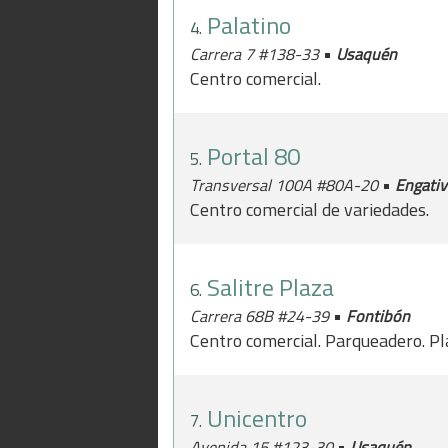
Palatino
4.
•
Carrera 7 #138-33
Usaquén
Centro comercial.
Portal 80
5.
•
Transversal 100A #80A-20
Engativ
Centro comercial de variedades.
Salitre Plaza
6.
•
Carrera 68B #24-39
Fontibón
Centro comercial. Parqueadero. Pl
Unicentro
7.
•
Avenida 15 #123-30
Usaquén