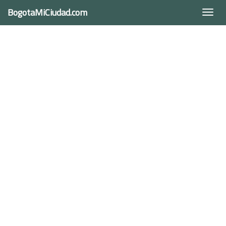
BogotaMiCiudad.com
Togg
navi