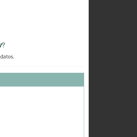
r
?
 datos.