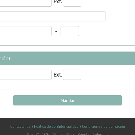
Ext.
-
ción)
Ext.
Contáctanos
•
Política de confidencialidad
•
Condiciones de utilización
© 2007-2026 - Maneva Web - Bogotá - Colombia