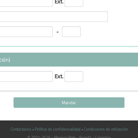
Ext.
-
ción)
Ext.
Contáctanos
•
Política de confidencialidad
•
Condiciones de utilización
© 2007-2026 - Maneva Web - Bogotá - Colombia