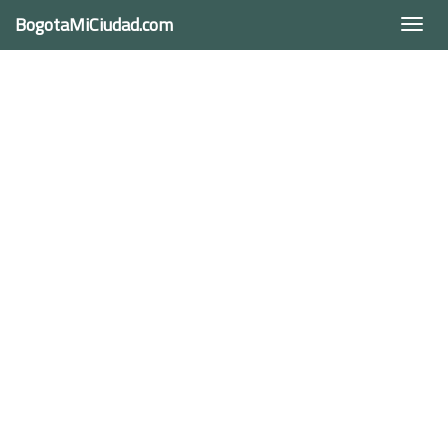
BogotaMiCiudad.com
Togg
navi