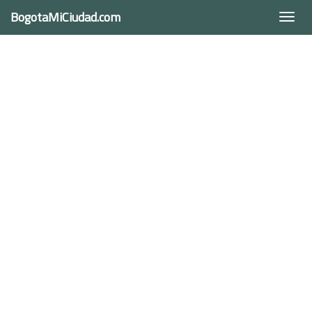
BogotaMiCiudad.com
Togg
navi