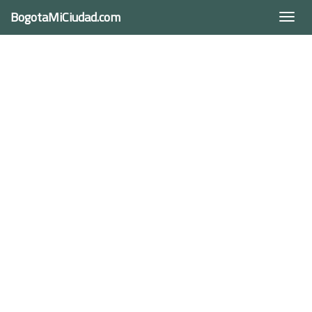
BogotaMiCiudad.com
Togg
navi