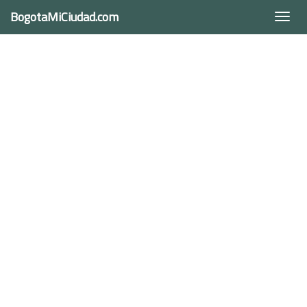
BogotaMiCiudad.com
Togg
navi