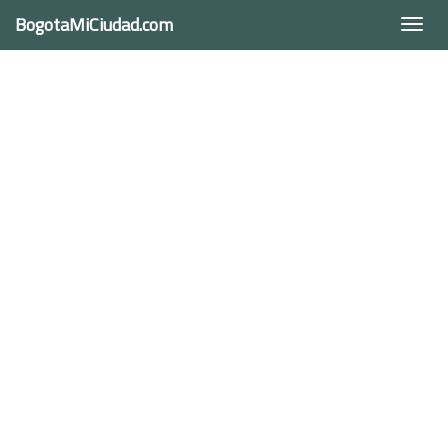
BogotaMiCiudad.com
Togg
navi