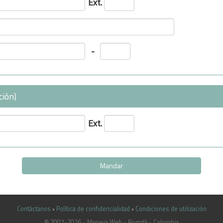
Ext.
-
ción)
Ext.
Contáctanos
•
Política de confidencialidad
•
Condiciones de utilización
© 2007-2026 - Maneva Web - Bogotá - Colombia