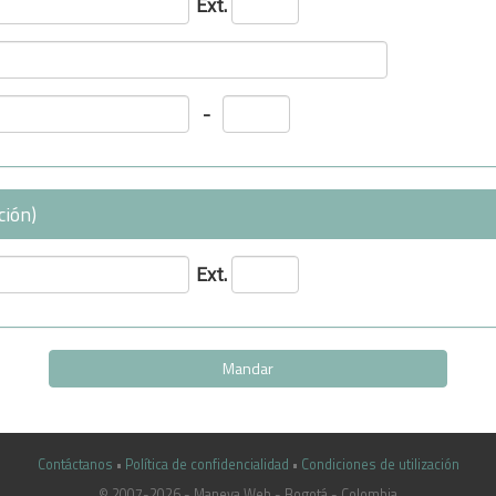
Ext.
-
ción)
Ext.
Contáctanos
•
Política de confidencialidad
•
Condiciones de utilización
© 2007-2026 - Maneva Web - Bogotá - Colombia