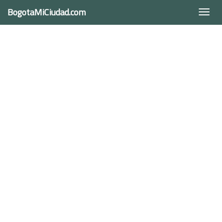
BogotaMiCiudad.com
Togg
navi