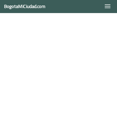
BogotaMiCiudad.com
Togg
navi