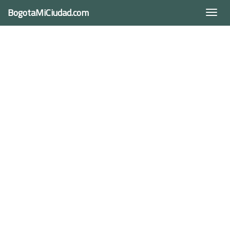
BogotaMiCiudad.com
Togg
navi