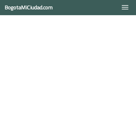
BogotaMiCiudad.com
Togg
navi