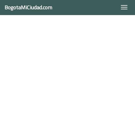
BogotaMiCiudad.com
Togg
navi