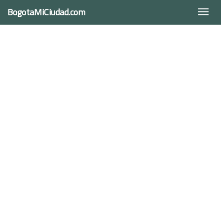
BogotaMiCiudad.com
Togg
navi