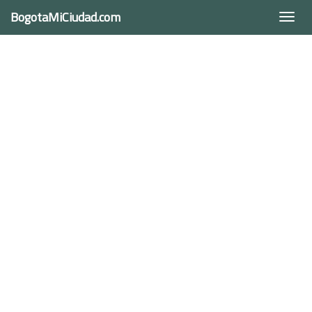
BogotaMiCiudad.com
Togg
navi