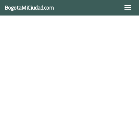
BogotaMiCiudad.com
Togg
navi