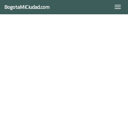
BogotaMiCiudad.com
Togg
navi