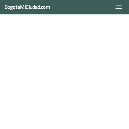
BogotaMiCiudad.com
Togg
navi