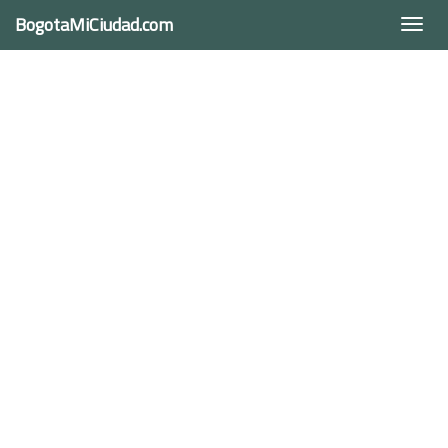
BogotaMiCiudad.com
Togg
navi