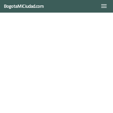
BogotaMiCiudad.com
Togg
navi