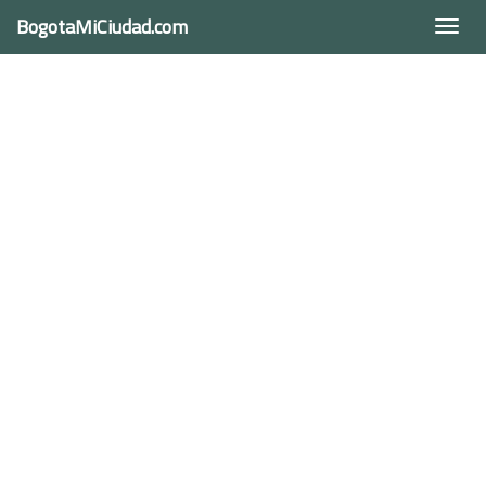
BogotaMiCiudad.com
Togg
navi