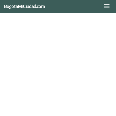
BogotaMiCiudad.com
Togg
navi