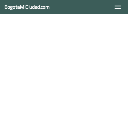
BogotaMiCiudad.com
Togg
navi