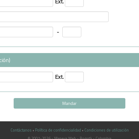
Ext.
-
ción)
Ext.
Contáctanos
•
Política de confidencialidad
•
Condiciones de utilización
© 2007-2026 - Maneva Web - Bogotá - Colombia