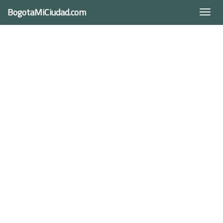
BogotaMiCiudad.com
Togg
navi