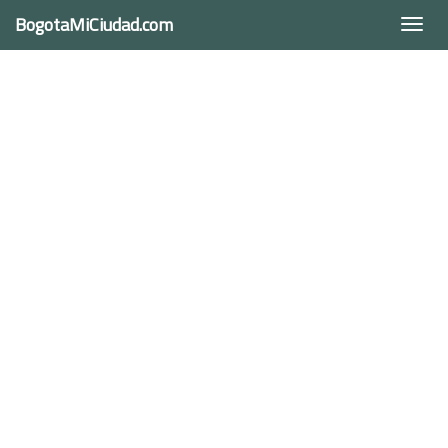
BogotaMiCiudad.com
Togg
navi