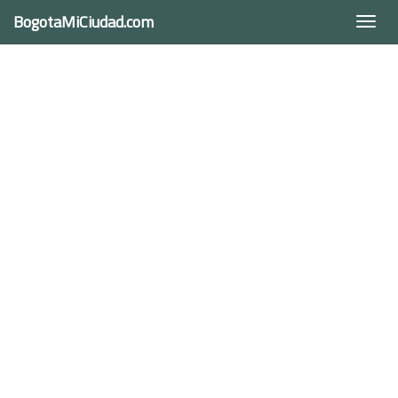
BogotaMiCiudad.com
Togg
navi